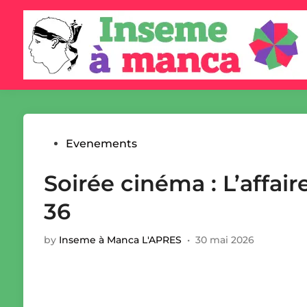
Skip
to
content
Posted
Evenements
in
Soirée cinéma : L’affair
36
by
Inseme à Manca L'APRES
•
30 mai 2026