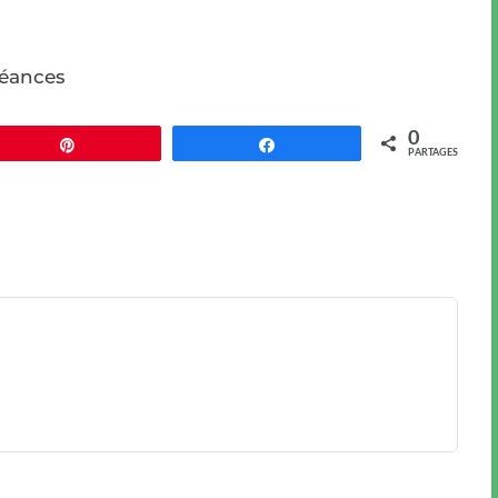
séances
0
Épingle
Partagez
PARTAGES