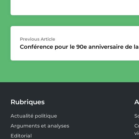
Navigation
Previous
Previous Article
article:
Conférence pour le 90e anniversaire de la
de
l’article
Rubriques
A
Actualité politique
S
Arguments et analyses
C
v
Editorial